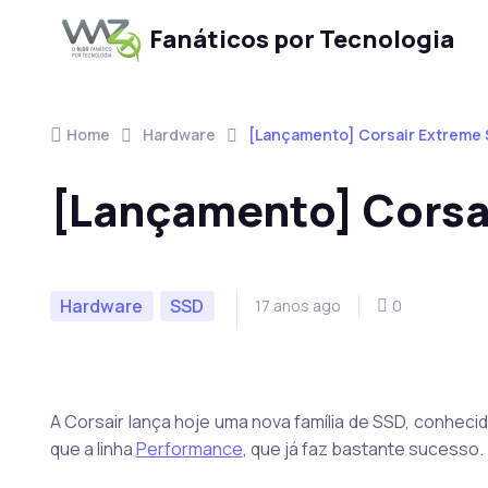
Fanáticos por Tecnologia
Skip to navigation
Skip to content
Home
Hardware
[Lançamento] Corsair Extreme 
[Lançamento] Corsa
Hardware
SSD
17 anos ago
0
A Corsair lança hoje uma nova família de SSD, conhec
que a linha
Performance
, que já faz bastante sucesso.