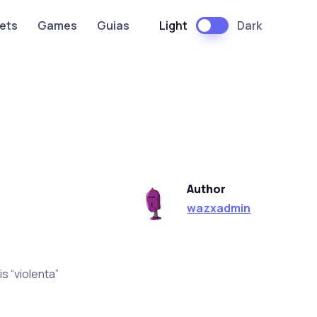
Light
Dark
ets
Games
Guias
Author
wazxadmin
s “violenta”