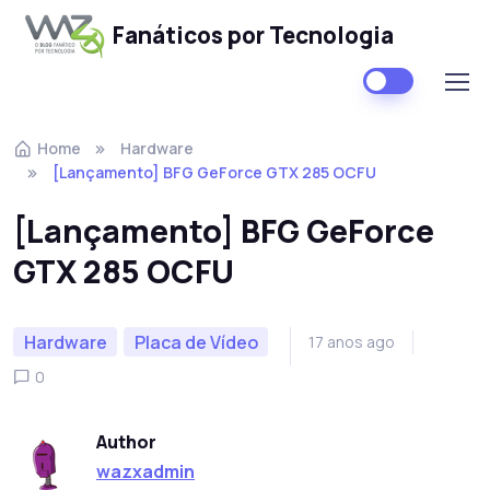
Fanáticos por Tecnologia
Skip to navigation
Skip to content
Home
Hardware
[Lançamento] BFG GeForce GTX 285 OCFU
[Lançamento] BFG GeForce
GTX 285 OCFU
Hardware
Placa de Vídeo
17 anos ago
0
Author
wazxadmin