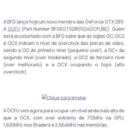
A BFG lança hoje um novo membro das GeForce GTX 285:
A
OCFU
(Part Number BFGEGTX2851024OCFUBE). Quem
está acostumado com a BFG sabe que as siglas OC, OC2
e OCX indicam o nível de overclock das placas de vídeo,
sendo a OC de primeiro nível (pequeno over), a OC+ de
segundo nível (over moderado), a OC2 de terceiro nível
(over melhorado) e a OCX ocupando o topo (alto
overclock).
A OCFU vem agora para ocupar um nível ainda mais alto do
que a OCX, com over extremo de 712MHz na GPU,
1.620MHz nos Shaders e 2.664MHz nas memórias.