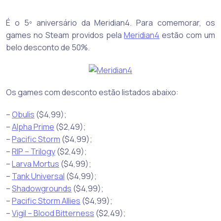
É o 5º aniversário da Meridian4. Para comemorar, os
games no Steam providos pela
Meridian4
estão com um
belo desconto de 50%.
Os games com desconto estão listados abaixo:
–
Obulis
($4,99);
–
Alpha Prime
($2,49);
–
Pacific Storm
($4,99);
–
RIP – Trilogy
($2,49);
–
Larva Mortus
($4,99);
–
Tank Universal
($4,99);
–
Shadowgrounds
($4,99);
–
Pacific Storm Allies
($4,99);
–
Vigil – Blood Bitterness
($2,49);