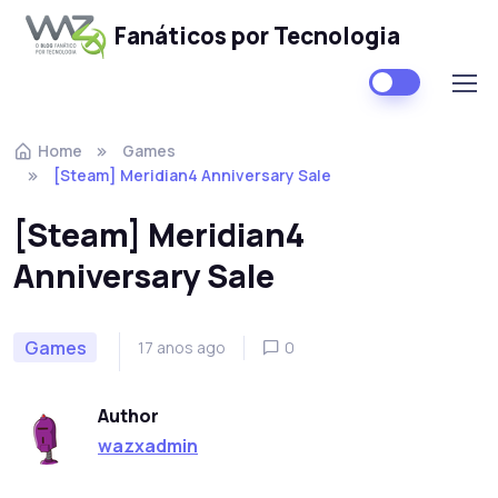
Fanáticos por Tecnologia
Skip to navigation
Skip to content
Home
Games
[Steam] Meridian4 Anniversary Sale
[Steam] Meridian4
Anniversary Sale
Games
17 anos ago
0
Author
wazxadmin