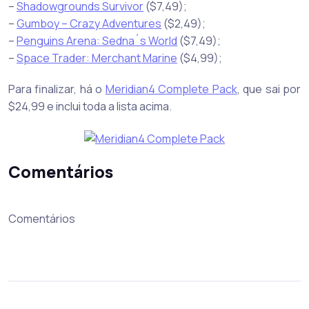
–
Shadowgrounds Survivor
($7,49);
–
Gumboy – Crazy Adventures
($2,49);
–
Penguins Arena: Sedna´s World
($7,49);
–
Space Trader: Merchant Marine
($4,99);
Para finalizar, há o
Meridian4 Complete Pack
, que sai por
$24,99 e inclui toda a lista acima.
Comentários
Comentários