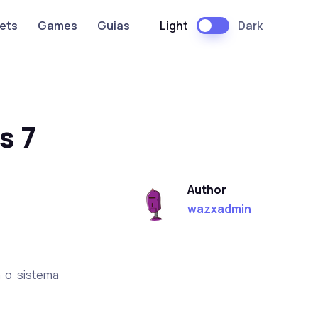
Light
Dark
ets
Games
Guias
s 7
Author
wazxadmin
a o sistema