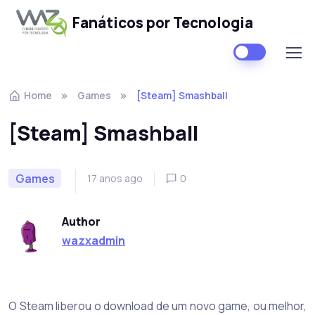
Fanáticos por Tecnologia
Skip to navigation
Skip to content
Home
Games
[Steam] Smashball
[Steam] Smashball
Games
17 anos ago
0
Author
wazxadmin
O Steam liberou o download de um novo game, ou melhor,