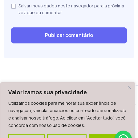
Salvar meus dados neste navegador para a próxima
vez que eu comentar.
Valorizamos sua privacidade
Utilizamos cookies para melhorar sua experiência de
WAZ - Av. do Contorno 2939, lojas 1 a 7, Belo Horizonte, MG -
navegação, veicular anúncios ou conteúdo personalizado
Brasil. CEP: 30.110-013
e analisar nosso tráfego. Ao clicar em "Aceitar tudo", você
Telefone: +55 (31) 2126-6666 | CNPJ: 06.036.939/0001-92
concorda com nosso uso de cookies.
2023.
Todos os direitos reservados. É vetada a reprodução, total