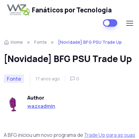
Fanáticos por Tecnologia
Skip to navigation
Skip to content
Home
Fonte
[Novidade] BFG PSU Trade Up
[Novidade] BFG PSU Trade Up
Fonte
17 anos ago
0
Author
wazxadmin
A BFG iniciou um novo programa de
Trade Up para as suas