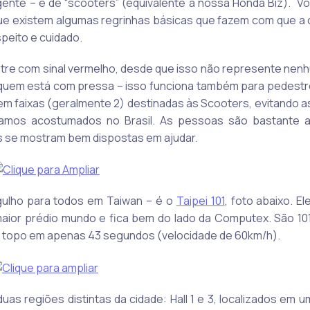
 gente – e de “scooters” (equivalente à nossa Honda Biz). V
ue existem algumas regrinhas básicas que fazem com que a 
peito e cuidado.
tre com sinal vermelho, desde que isso não represente nenh
 quem está com pressa – isso funciona também para pedestre
em faixas (geralmente 2) destinadas às Scooters, evitando a
tamos acostumados no Brasil. As pessoas são bastante a
as se mostram bem dispostas em ajudar.
rgulho para todos em Taiwan – é o
Taipei 101
, foto abaixo. E
maior prédio mundo e fica bem do lado da Computex. São 10
 topo em apenas 43 segundos (velocidade de 60km/h).
duas regiões distintas da cidade: Hall 1 e 3, localizados em