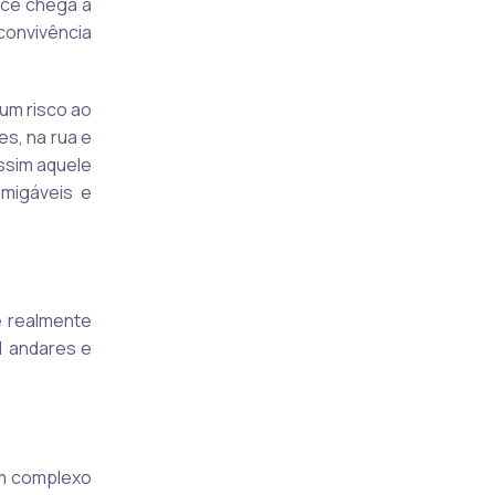
ocê chega a
convivência
um risco ao
s, na rua e
ssim aquele
migáveis e
le realmente
1 andares e
 um complexo