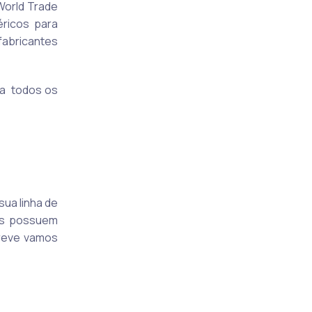
World Trade
ricos para
fabricantes
ara todos os
sua linha de
les possuem
breve vamos