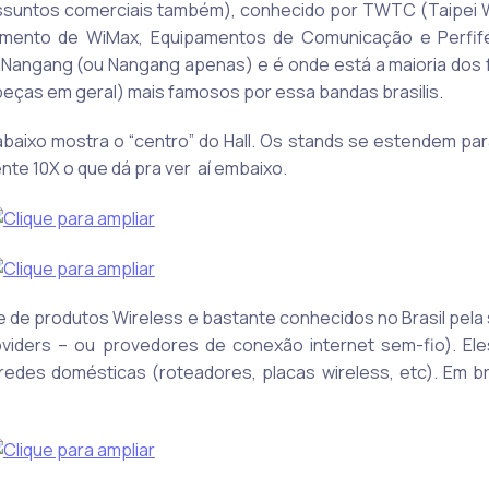
 assuntos comerciais também), conhecido por TWTC (Taipei 
gmento de WiMax, Equipamentos de Comunicação e Perfifé
Nangang (ou Nangang apenas) e é onde está a maioria dos 
ças em geral) mais famosos por essa bandas brasilis.
to abaixo mostra o “centro” do Hall. Os stands se estendem p
nte 10X o que dá pra ver aí embaixo.
te de produtos Wireless e bastante conhecidos no Brasil pela 
roviders – ou provedores de conexão internet sem-fio). E
edes domésticas (roteadores, placas wireless, etc). Em 
.