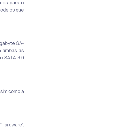
ados para o
modelos que
igabyte GA-
m ambas as
ão SATA 3.0
Assim como a
“Hardware”.