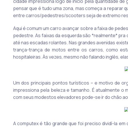
cidade impressiona logo de início pela quantidade de
pensar que é tudo uma zona, mas começa a reparar q
entre carros/pedestres/scooters seja de extremo res
Aqui é comum um carro avançar sobre a faixa de pedes
pedestre. As faixas da esquerda são *realmente* pra
até nas escadas rolantes. Nas grandes avenidas exist
trança-trança de motos entre os carros, como es
hospitaleiras. Às vezes, mesmo não falando inglês, el
Um dos principais pontos turísticos – e motivo de o
impressiona pela beleza e tamanho. É atualmente o 
com seus modestos elevadores pode-se ir do chão ao
A computex é tão grande que foi preciso dividí-la em 