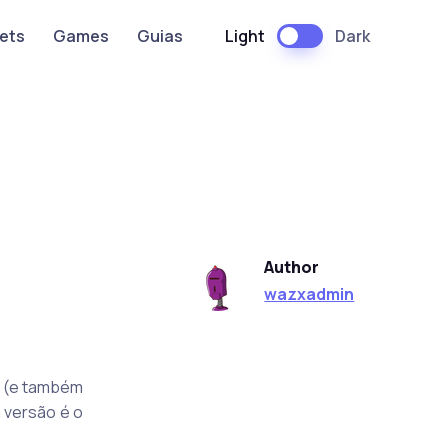
Light
Dark
ets
Games
Guias
Author
wazxadmin
o (e também
a versão é o