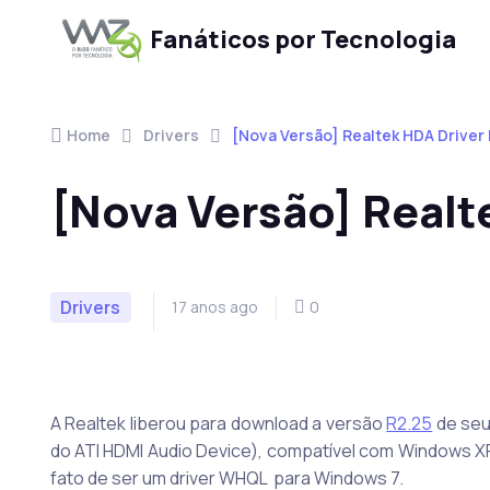
Fanáticos por Tecnologia
Skip to navigation
Skip to content
Home
Drivers
[Nova Versão] Realtek HDA Driver
[Nova Versão] Realt
Drivers
17 anos ago
0
A Realtek liberou para download a versão
R2.25
de seu
do ATI HDMI Audio Device), compatível com Windows XP 
fato de ser um driver WHQL para Windows 7.