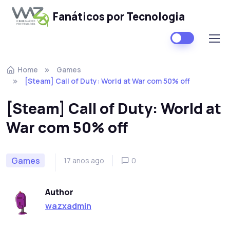
Fanáticos por Tecnologia
Skip to navigation
Skip to content
Home
Games
[Steam] Call of Duty: World at War com 50% off
[Steam] Call of Duty: World at
War com 50% off
Games
17 anos ago
0
Author
wazxadmin