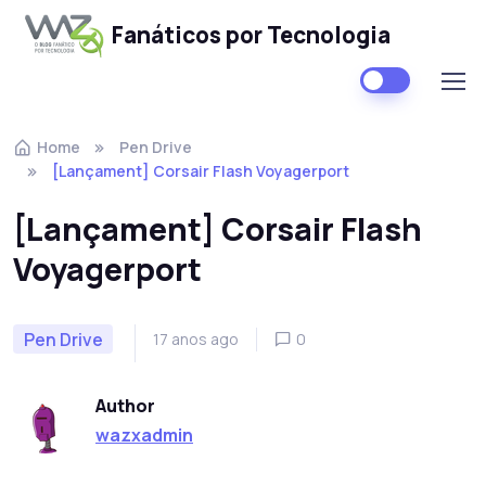
Fanáticos por Tecnologia
Skip to navigation
Skip to content
Home
Pen Drive
[Lançament] Corsair Flash Voyagerport
[Lançament] Corsair Flash
Voyagerport
Pen Drive
17 anos ago
0
Author
wazxadmin