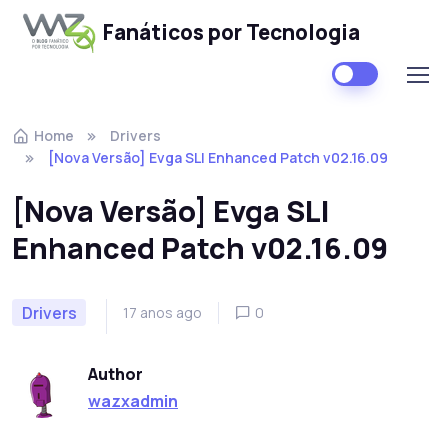
Fanáticos por Tecnologia
Skip to navigation
Skip to content
Home
Drivers
[Nova Versão] Evga SLI Enhanced Patch v02.16.09
[Nova Versão] Evga SLI
Enhanced Patch v02.16.09
Drivers
17 anos ago
0
Author
wazxadmin