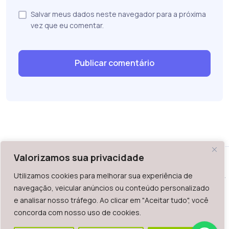
Salvar meus dados neste navegador para a próxima
vez que eu comentar.
Valorizamos sua privacidade
Utilizamos cookies para melhorar sua experiência de
WAZ - Av. do Contorno 2939, lojas 1 a 7, Belo Horizonte, MG -
navegação, veicular anúncios ou conteúdo personalizado
Brasil. CEP: 30.110-013
e analisar nosso tráfego. Ao clicar em "Aceitar tudo", você
Telefone: +55 (31) 2126-6666 | CNPJ: 06.036.939/0001-92
concorda com nosso uso de cookies.
2023.
Todos os direitos reservados. É vetada a reprodução, total