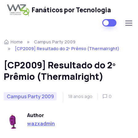
Fanáticos por Tecnologia
Skip to navigation
Skip to content
Home
Campus Party 2009
[CP2009] Resultado do 2º Prêmio (Thermalright)
[CP2009] Resultado do 2º
Prêmio (Thermalright)
Campus Party 2009
18 anos ago
0
Author
wazxadmin