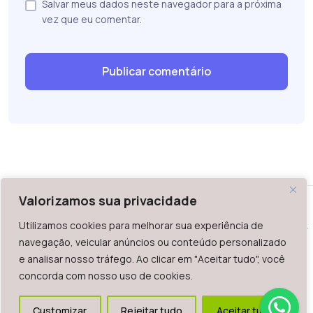
Salvar meus dados neste navegador para a próxima
vez que eu comentar.
Valorizamos sua privacidade
Utilizamos cookies para melhorar sua experiência de
WAZ - Av. do Contorno 2939, lojas 1 a 7, Belo Horizonte, MG -
navegação, veicular anúncios ou conteúdo personalizado
Brasil. CEP: 30.110-013
e analisar nosso tráfego. Ao clicar em "Aceitar tudo", você
Telefone: +55 (31) 2126-6666 | CNPJ: 06.036.939/0001-92
concorda com nosso uso de cookies.
2023.
Todos os direitos reservados. É vetada a reprodução, total
Customizar
Rejeitar tudo
Aceitar tudo