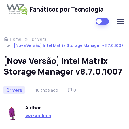
Fanáticos por Tecnologia
Skip to navigation
Skip to content
Home
Drivers
[Nova Versão] Intel Matrix Storage Manager v8.7.0.1007
[Nova Versão] Intel Matrix
Storage Manager v8.7.0.1007
Drivers
18 anos ago
0
Author
wazxadmin