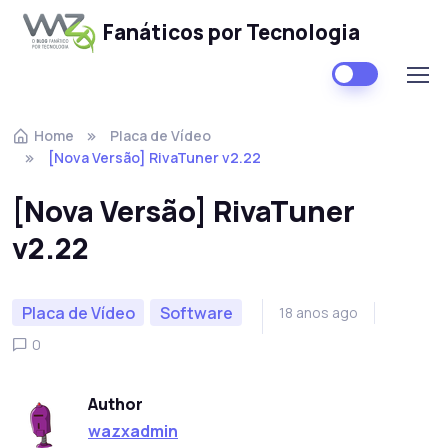
Fanáticos por Tecnologia
Skip to navigation
Skip to content
Home
Placa de Vídeo
[Nova Versão] RivaTuner v2.22
[Nova Versão] RivaTuner
v2.22
Placa de Vídeo
Software
18 anos ago
0
Author
wazxadmin