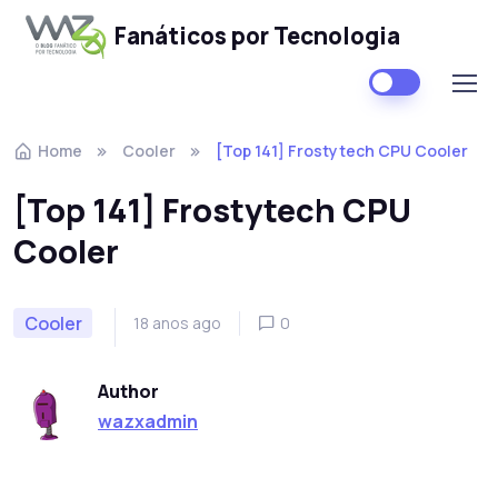
Fanáticos por Tecnologia
Skip to navigation
Skip to content
Home
Cooler
[Top 141] Frostytech CPU Cooler
[Top 141] Frostytech CPU
Cooler
Cooler
18 anos ago
0
Author
wazxadmin