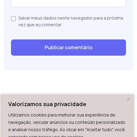
Salvar meus dados neste navegador para a próxima
vez que eu comentar.
Valorizamos sua privacidade
Utilizamos cookies para melhorar sua experiência de
WAZ - Av. do Contorno 2939, lojas 1 a 7, Belo Horizonte, MG -
navegação, veicular anúncios ou conteúdo personalizado
Brasil. CEP: 30.110-013
e analisar nosso tráfego. Ao clicar em "Aceitar tudo", você
Telefone: +55 (31) 2126-6666 | CNPJ: 06.036.939/0001-92
concorda com nosso uso de cookies.