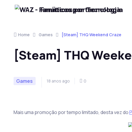
Fanáticos por Tecnologia
Skip to navigation
Skip to content
Home
Games
[Steam] THQ Weekend Craze
[Steam] THQ Weeke
Games
18 anos ago
0
Mais uma promoção por tempo limitado, desta vez do
P