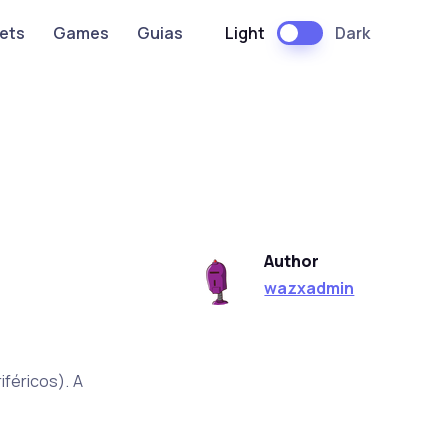
Light
Dark
ets
Games
Guias
Author
wazxadmin
féricos). A