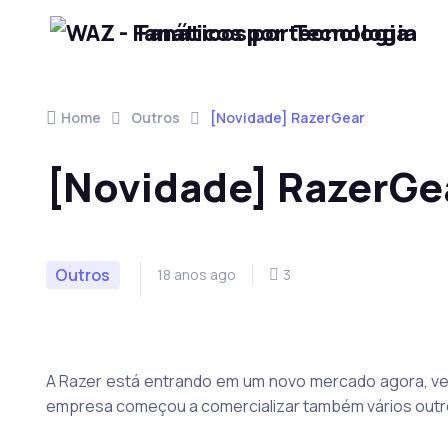
Fanáticos por Tecnologia
Skip to navigation
Skip to content
Home
Outros
[Novidade] RazerGear
[Novidade] RazerGe
Outros
18 anos ago
3
A Razer está entrando em um novo mercado agora, ve
empresa começou a comercializar também vários out