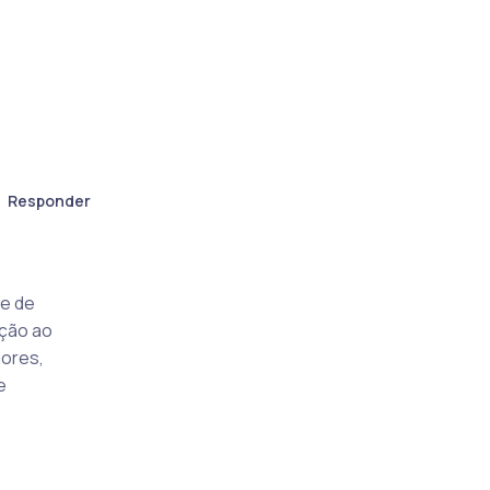
Responder
de de
ação ao
iores,
e