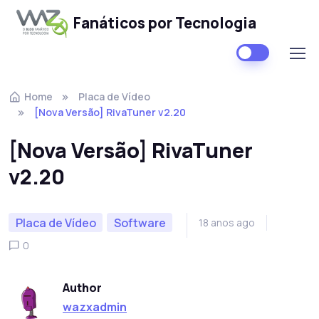
Fanáticos por Tecnologia
Skip to navigation
Skip to content
Home
Placa de Vídeo
[Nova Versão] RivaTuner v2.20
[Nova Versão] RivaTuner
v2.20
Placa de Vídeo
Software
18 anos ago
0
Author
wazxadmin