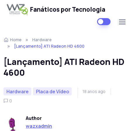
Fanáticos por Tecnologia
Skip to navigation
Skip to content
Home
Hardware
[Lançamento] ATI Radeon HD 4600
[Lançamento] ATI Radeon HD
4600
Hardware
Placa de Vídeo
18 anos ago
0
Author
wazxadmin