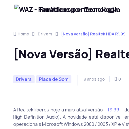
Fanáticos por Tecnologia
Skip to navigation
Skip to content
Home
Drivers
[Nova Versão] Realtek HDA R1.99
[Nova Versão] Realt
Drivers
Placa de Som
18 anos ago
0
A Realtek liberou hoje a mais atual versão –
R1.99
– do
High Definition Audio). A novidade está disponível
operacionais Microsoft Windows 2000 / 2003 / XP e Vis