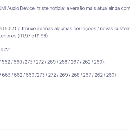
 Audio Device, triste notícia: a versão mais atual ainda co
1.0a (5013) e trouxe apenas algumas correções / novas custo
eriores (R1.97 e R1.98).
decs:
 662 / 660 /273 / 272 / 269 / 268 / 267 / 262 / 260);
 663 / 662 / 660 /273 / 272 / 269 / 268 / 267 / 262 / 260);