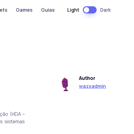
Light
Dark
ets
Games
Guias
Author
wazxadmin
ição (HDA –
os sistemas