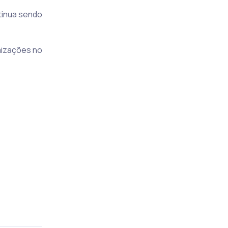
ntinua sendo
mizações no