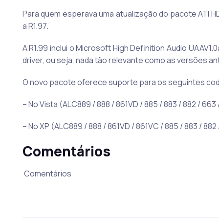
Para quem esperava uma atualização do pacote ATI HDMI
a R1.97.
A R1.99 inclui o Microsoft High Definition Audio UAAV
driver, ou seja, nada tão relevante como as versões ant
O novo pacote oferece suporte para os seguintes co
– No Vista (ALC889 / 888 / 861VD / 885 / 883 / 882 / 663 /
– No XP (ALC889 / 888 / 861VD / 861VC / 885 / 883 / 882 /
Comentários
Comentários