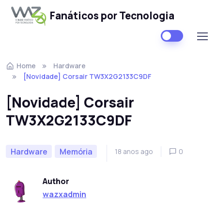
Fanáticos por Tecnologia
Skip to navigation
Skip to content
Home
Hardware
[Novidade] Corsair TW3X2G2133C9DF
[Novidade] Corsair
TW3X2G2133C9DF
Hardware
Memória
18 anos ago
0
Author
wazxadmin