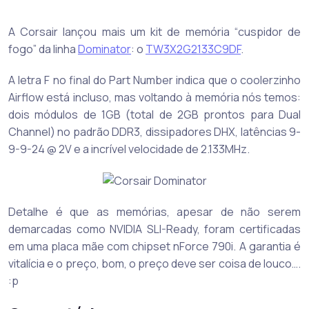
A Corsair lançou mais um kit de memória “cuspidor de
fogo” da linha
Dominator
: o
TW3X2G2133C9DF
.
A letra F no final do Part Number indica que o coolerzinho
Airflow está incluso, mas voltando à memória nós temos:
dois módulos de 1GB (total de 2GB prontos para Dual
Channel) no padrão DDR3, dissipadores DHX, latências 9-
9-9-24 @ 2V e a incrível velocidade de 2.133MHz.
Detalhe é que as memórias, apesar de não serem
demarcadas como NVIDIA SLI-Ready, foram certificadas
em uma placa mãe com chipset nForce 790i. A garantia é
vitalícia e o preço, bom, o preço deve ser coisa de louco….
:p