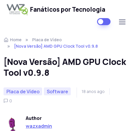
Fanáticos por Tecnologia
Skip to navigation
Skip to content
Home
Placa de Vídeo
[Nova Versão] AMD GPU Clock Tool v0.9.8
[Nova Versão] AMD GPU Clock
Tool v0.9.8
Placa de Vídeo
Software
18 anos ago
0
Author
wazxadmin