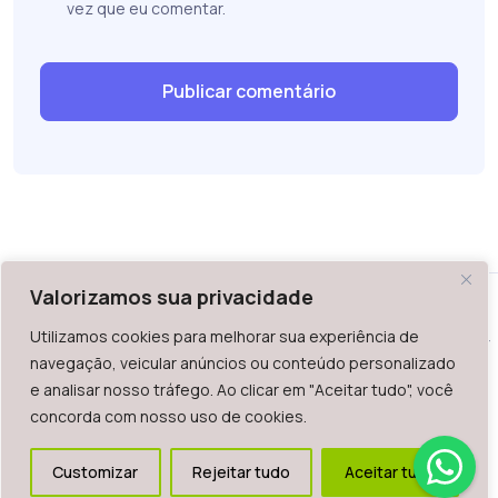
vez que eu comentar.
Valorizamos sua privacidade
Utilizamos cookies para melhorar sua experiência de
WAZ - Av. do Contorno 2939, lojas 1 a 7, Belo Horizonte, MG -
navegação, veicular anúncios ou conteúdo personalizado
Brasil. CEP: 30.110-013
e analisar nosso tráfego. Ao clicar em "Aceitar tudo", você
Telefone: +55 (31) 2126-6666 | CNPJ: 06.036.939/0001-92
concorda com nosso uso de cookies.
2023.
Todos os direitos reservados. É vetada a reprodução, total
Customizar
Rejeitar tudo
Aceitar tudo
ou parcial deste website.