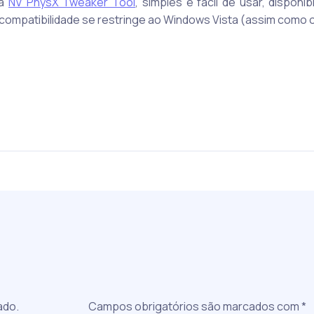
ha
NV PhysX Tweaker Tool
, simples e fácil de usar, disponib
a compatibilidade se restringe ao Windows Vista (assim como 
a
ado.
Campos obrigatórios são marcados com
*