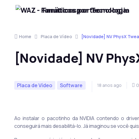
Fanáticos por Tecnologia
Skip to navigation
Skip to content
Home
Placa de Vídeo
[Novidade] NV PhysX Tweak
[Novidade] NV Phys
Placa de Vídeo
Software
18 anos ago
0
Ao instalar o pacotinho da NVIDIA contendo o drive
conseguirá mais desabilitá-lo. Já imaginou se você qui