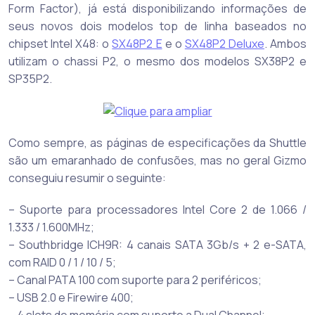
Form Factor), já está disponibilizando informações de
seus novos dois modelos top de linha baseados no
chipset Intel X48: o
SX48P2 E
e o
SX48P2 Deluxe
. Ambos
utilizam o chassi P2, o mesmo dos modelos SX38P2 e
SP35P2.
Como sempre, as páginas de especificações da Shuttle
são um emaranhado de confusões, mas no geral Gizmo
conseguiu resumir o seguinte:
– Suporte para processadores Intel Core 2 de 1.066 /
1.333 / 1.600MHz;
– Southbridge ICH9R: 4 canais SATA 3Gb/s + 2 e-SATA,
com RAID 0 / 1 / 10 / 5;
– Canal PATA 100 com suporte para 2 periféricos;
– USB 2.0 e Firewire 400;