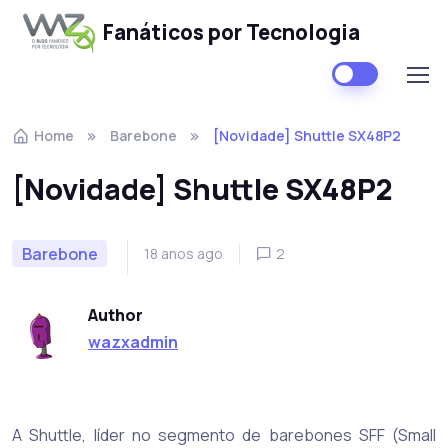
Fanáticos por Tecnologia
Skip to navigation
Skip to content
Home
Barebone
[Novidade] Shuttle SX48P2
[Novidade] Shuttle SX48P2
Barebone
18 anos ago
2
Author
wazxadmin
A Shuttle, líder no segmento de barebones SFF (Small