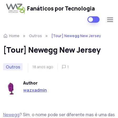
Fanáticos por Tecnologia
Skip to navigation
Skip to content
Home
Outros
[Tour] Newegg New Jersey
[Tour] Newegg New Jersey
Outros
18 anos ago
1
Author
wazxadmin
Newegg
? Sim, o nome pode ser diferente mas é uma das