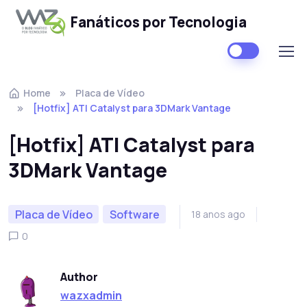
Fanáticos por Tecnologia
Skip to navigation
Skip to content
Home
Placa de Vídeo
[Hotfix] ATI Catalyst para 3DMark Vantage
[Hotfix] ATI Catalyst para
3DMark Vantage
Placa de Vídeo
Software
18 anos ago
0
Author
wazxadmin