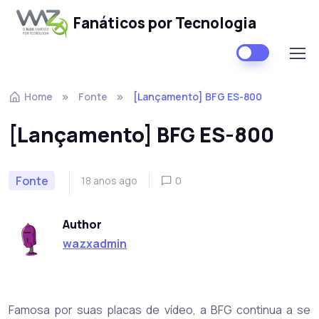
Fanáticos por Tecnologia
Skip to navigation
Skip to content
Home
Fonte
[Lançamento] BFG ES-800
[Lançamento] BFG ES-800
Fonte
18 anos ago
0
Author
wazxadmin
Famosa por suas placas de vídeo, a BFG continua a se