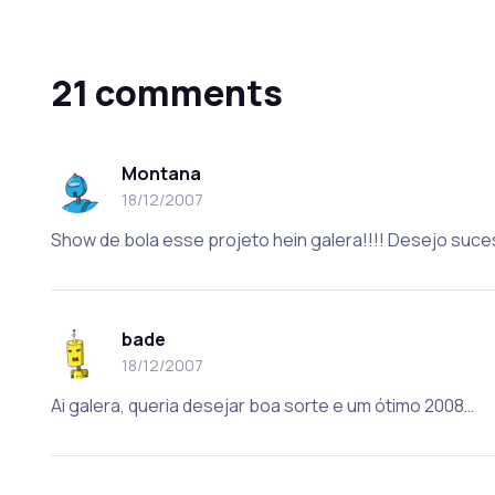
21 comments
Montana
18/12/2007
Show de bola esse projeto hein galera!!!! Desejo suce
bade
18/12/2007
Ai galera, queria desejar boa sorte e um ótimo 2008…