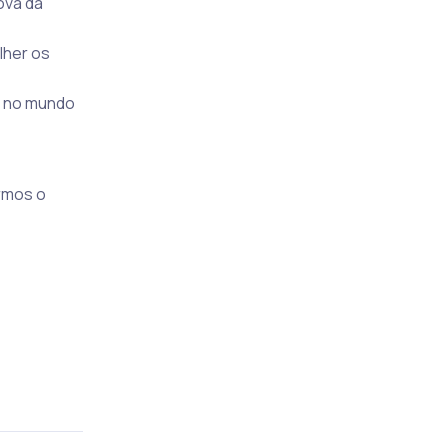
ova da
lher os
m no mundo
armos o