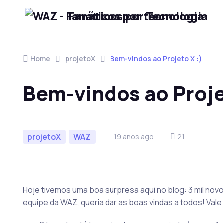
Fanáticos por Tecnologia
Skip to navigation
Skip to content
Home
projetoX
Bem-vindos ao Projeto X :)
Bem-vindos ao Proje
projetoX
WAZ
19 anos ago
21
Hoje tivemos uma boa surpresa aqui no blog: 3 mil novo
equipe da WAZ, queria dar as boas vindas a todos! Val