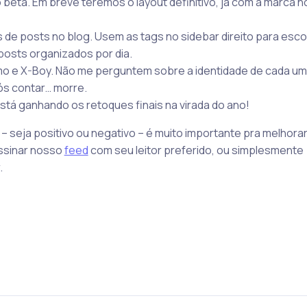
 beta. Em breve teremos o layout definitivo, já com a marca n
de posts no blog. Usem as tags no sidebar direito para esco
posts organizados por dia.
mo e X-Boy. Não me perguntem sobre a identidade de cada u
ós contar… morre.
está ganhando os retoques finais na virada do ano!
 – seja positivo ou negativo – é muito importante pra melhor
assinar nosso
feed
com seu leitor preferido, ou simplesmente
.