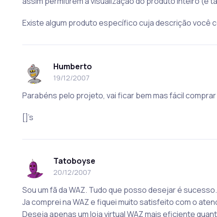
assim permitirem a visualização do produto inteiro (e t
Existe algum produto específico cuja descrição você c
Humberto
19/12/2007
Parabéns pelo projeto, vai ficar bem mas fácil compra
[]’s
Tatoboyse
20/12/2007
Sou um fã da WAZ. Tudo que posso desejar é sucesso.
Ja comprei na WAZ e fiquei muito satisfeito com o aten
Deseja apenas um loja virtual WAZ mais eficiente quan