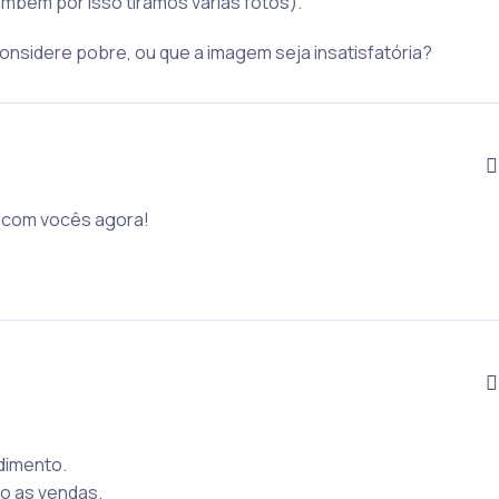
ambém por isso tiramos várias fotos).
onsidere pobre, ou que a imagem seja insatisfatória?
r com vocês agora!
dimento.
to as vendas.