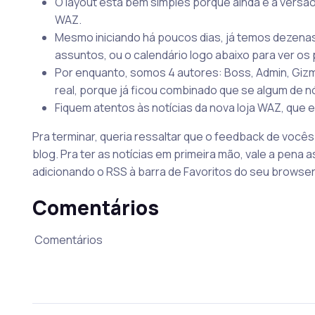
O layout está bem simples porque ainda é a versão
WAZ.
Mesmo iniciando há poucos dias, já temos dezenas 
assuntos, ou o calendário logo abaixo para ver os 
Por enquanto, somos 4 autores: Boss, Admin, Giz
real, porque já ficou combinado que se algum de n
Fiquem atentos às notícias da nova loja WAZ, que 
Pra terminar, queria ressaltar que o feedback de vocês
blog. Pra ter as notícias em primeira mão, vale a pena 
adicionando o RSS à barra de Favoritos do seu browser
Comentários
Comentários